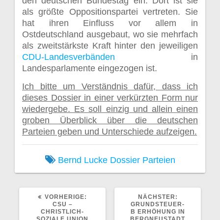
den deutschen Bundestag ein. Dort ist sie
als größte Oppositionspartei vertreten. Sie
hat ihren Einfluss vor allem in
Ostdeutschland ausgebaut, wo sie mehrfach
als zweitstärkste Kraft hinter den jeweiligen
CDU-Landesverbänden
in
Landesparlamente eingezogen ist.
Ich bitte um Verständnis dafür, dass ich
dieses Dossier in einer verkürzten Form nur
wiedergebe. Es soll einzig und allein einen
groben Überblick über die deutschen
Parteien geben und Unterschiede aufzeigen.
Bernd Lucke
Dossier
Parteien
VORHERIGER
NÄCHSTER
VORHERIGE:
NÄCHSTER:
BEITRAG:
BEITRAG:
CSU –
GRUNDSTEUER-
CHRISTLICH-
B ERHÖHUNG IN
SOZIALE UNION
BERGNEUSTADT