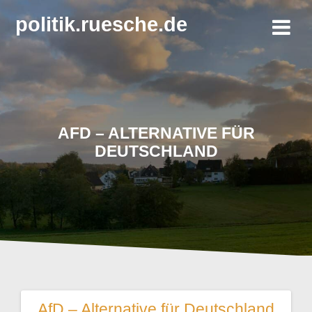
Zum
politik.ruesche.de
Inhalt
springen
AFD – ALTERNATIVE FÜR
DEUTSCHLAND
AfD – Alternative für Deutschland