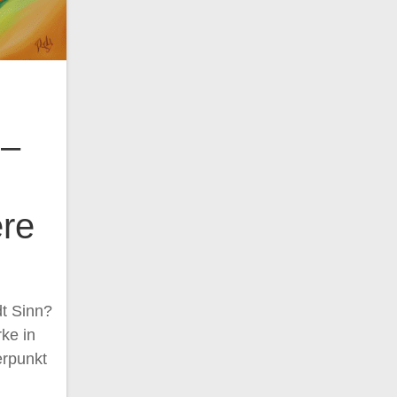
 –
ere
t Sinn?
ke in
rpunkt