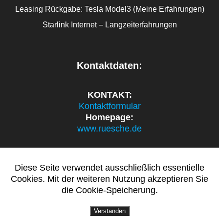
Leasing Rückgabe: Tesla Model3 (Meine Erfahrungen)
Starlink Internet – Langzeiterfahrungen
Kontaktdaten:
KONTAKT:
Kontaktformular
Homepage:
www.ruesche.de
Diese Seite verwendet ausschließlich essentielle
politik.ruesche.de
Cookies. Mit der weiteren Nutzung akzeptieren Sie
die Cookie-Speicherung.
© 2026 politik.ruesche.de.
Verstanden
Sven Oliver Rüsche