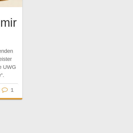
mir
renden
ister
die UWG
“.
1