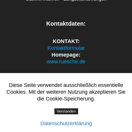
Kontaktdaten:
KONTAKT:
Kontaktformular
Homepage:
www.ruesche.de
Diese Seite verwendet ausschließlich essentielle
politik.ruesche.de
Cookies. Mit der weiteren Nutzung akzeptieren Sie
die Cookie-Speicherung.
© 2026 politik.ruesche.de.
Verstanden
Sven Oliver Rüsche
Datenschutzerklärung